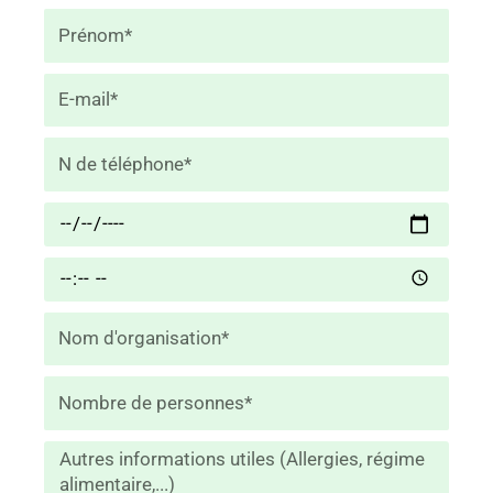
Prénom
E-
mail
N
de
tél.
Date
Heure
Nombre
de
personnes
Message