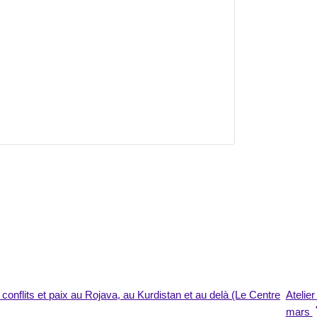
onflits et paix au Rojava, au Kurdistan et au delà (Le Centre
Atelie
mars