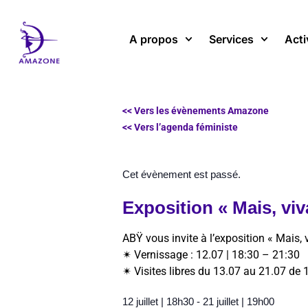
Aller
au
A propos
Services
Acti
contenu
<< Vers les évènements Amazone
<< Vers l’agenda féministe
Cet évènement est passé.
Exposition « Mais, viv
ABŸ vous invite à l’exposition « Mais, 
✴︎
Vernissage : 12.07 | 18:30 – 21:30
✴︎
Visites libres du 13.07 au 21.07 de 
12 juillet
|
18h30
-
21 juillet
|
19h00