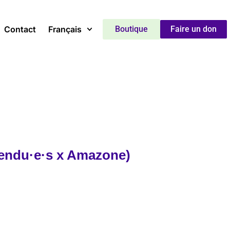
Contact
Français
Boutique
Faire un don
tendu·e·s x Amazone)