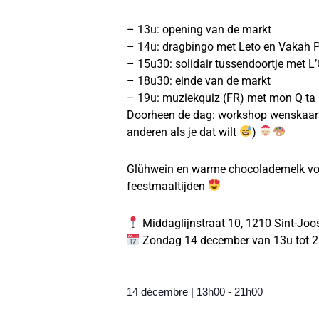
– 13u: opening van de markt
– 14u: dragbingo met Leto en Vakah P
– 15u30: solidair tussendoortje met L’
– 18u30: einde van de markt
– 19u: muziekquiz (FR) met mon Q ta p
Doorheen de dag: workshop wenskaart
anderen als je dat wilt
)
Glühwein en warme chocolademelk voo
feestmaaltijden
Middaglijnstraat 10, 1210 Sint-Joo
Zondag 14 december van 13u tot 
14 décembre
|
13h00
-
21h00