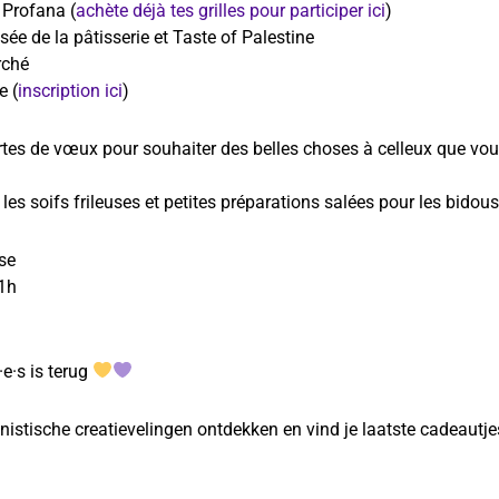
 Profana (
achète déjà tes grilles pour participer ici
)
ée de la pâtisserie et Taste of Palestine
rché
e (
inscription ici
)
 cartes de vœux pour souhaiter des belles choses à celleux que vo
es soifs frileuses et petites préparations salées pour les bidou
se
1h
e·s is terug
istische creatievelingen ontdekken en vind je laatste cadeautj