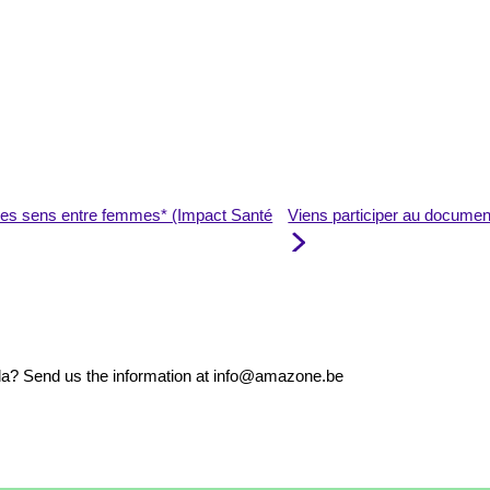
 des sens entre femmes* (Impact Santé
Viens participer au document
nda? Send us the information at info@amazone.be