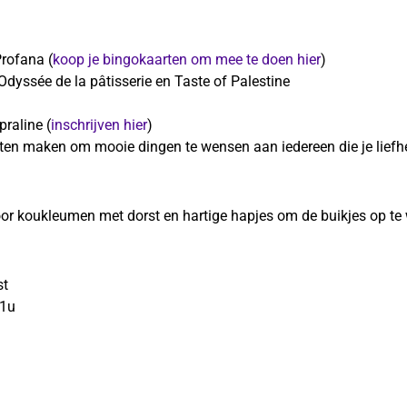
rofana (
koop je bingokaarten om mee te doen hier
)
Odyssée de la pâtisserie en Taste of Palestine
raline (
inschrijven hier
)
en maken om mooie dingen te wensen aan iedereen die je liefh
r koukleumen met dorst en hartige hapjes om de buikjes op te
st
21u