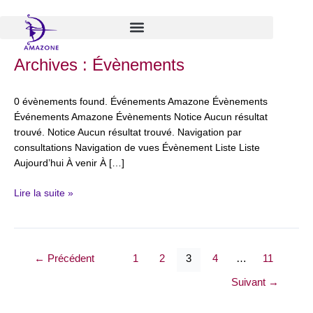
Aller
au
contenu
Conférence
Archives :
Évènements
gesticulée
:
0 évènements found. Événements Amazone Évènements
Vivre
Événements Amazone Évènements Notice Aucun résultat
sans
trouvé. Notice Aucun résultat trouvé. Navigation par
règles
consultations Navigation de vues Évènement Liste Liste
(Judith
Aujourd’hui À venir À […]
Spronck)
avec
Lire la suite »
Femmes
&
Santé
asbl
←
Précédent
1
2
3
4
…
11
Suivant
→