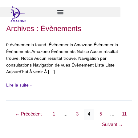
Aller
au
contenu
Arpentage
Archives :
Évènements
:
Les
0 évènements found. Événements Amazone Évènements
hommes
Événements Amazone Évènements Notice Aucun résultat
ont
trouvé. Notice Aucun résultat trouvé. Navigation par
tué
consultations Navigation de vues Évènement Liste Liste
l’amour
Aujourd’hui À venir À […]
de
Sabrina
Lire la suite »
Erin
Gin
(PAC,
Soralia
←
Précédent
1
…
3
4
5
…
11
&
Amazone)
Suivant
→