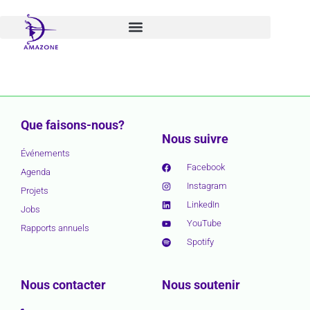
Aller
au
contenu
Que faisons-nous?
Nous suivre
Événements
Facebook
Agenda
Instagram
Projets
LinkedIn
Jobs
YouTube
Rapports annuels
Spotify
Nous contacter
Nous soutenir