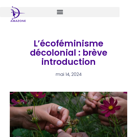
Aller
au
contenu
L’écoféminisme
décolonial : brève
introduction
mai 14, 2024