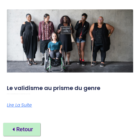
Le validisme au prisme du genre
Photo par Chona Kasinger pour le projet Disabled And Here. Du 18 au 19 septembre 2026, Amazone organise son festival
Lire La Suite
Retour