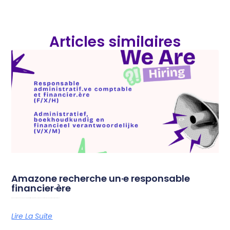
Articles similaires
Amazone recherche un·e responsable
financier·ère
Amazone est à la recherche d’un·e responsable administratif·ve, comptable et financier·ère afin de soutenir le fonctionnement quotidien de l’organisation. Vous
Lire La Suite