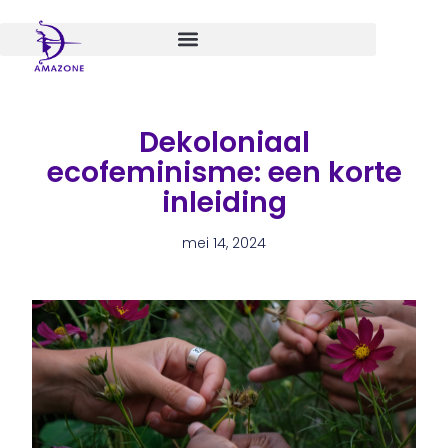
Spring
naar
de
inhoud
Dekoloniaal
ecofeminisme: een korte
inleiding
mei 14, 2024