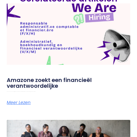
Amazone zoekt een financieël
verantwoordelijke
Amazone is op zoek naar een administratief, boekhoudkundig en financieel verantwoordelijke om onze dagelijkse werking te ondersteunen. Droom jij van
Meer Lezen