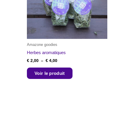
options
peuvent
être
choisies
sur
la
Amazone goodies
page
Herbes aromatiques
du
produit
€
2,00
–
€
4,00
Voir le produit