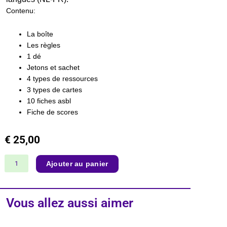
Contenu:
La boîte
Les règles
1 dé
Jetons et sachet
4 types de ressources
3 types de cartes
10 fiches asbl
Fiche de scores
€
25,00
quantité
Ajouter au panier
de
Le
jeu
Vous allez aussi aimer
des
alliances
féministes