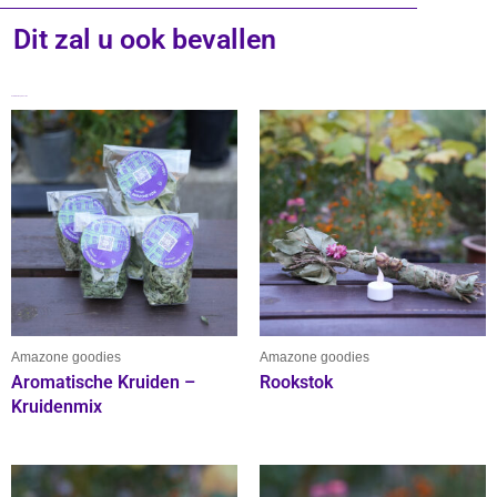
feministische
Dit zal u ook bevallen
allianties
aantal
Gerelateerde producten
Dit
product
heeft
meerdere
variaties.
Deze
optie
kan
gekozen
worden
Amazone goodies
Amazone goodies
op
Aromatische Kruiden –
Rookstok
de
Kruidenmix
productpagina