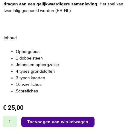
dragen aan een gelijkwaardigere samenleving
. Het spel kan
tweetalig gespeeld worden (FR-NL).
Inhoud
Opbergdoos
1 dobbelsteen
Jetons en opbergzakje
4 types grondstoffen
3 types kaarten
10 vzw-fiches
Scorefiches
€
25,00
Het
Toevoegen aan winkelwagen
spel
der