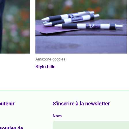
options
peuvent
être
choisies
sur
la
page
du
Amazone goodies
produit
Stylo bille
utenir
S'inscrire à la newsletter
Nom
 soutien de