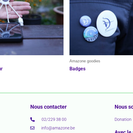
s
Amazone goodies
ur
Badges
Nous contacter
Nous so
02/229 38 00
Donation
info@amazone.be
Avec le