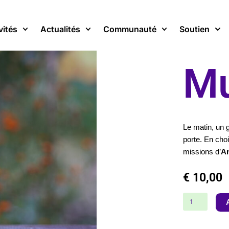
vités
Actualités
Communauté
Soutien
M
Le matin, un 
porte. En cho
missions d’
A
€
10,00
quantité
de
Mug