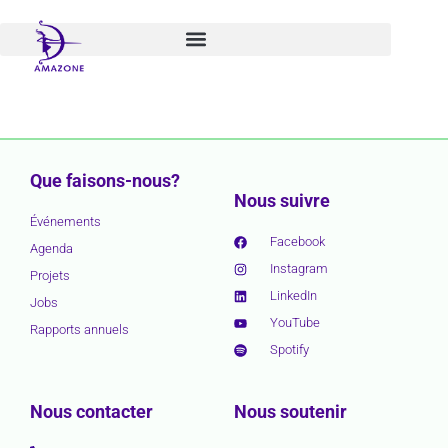
Aller
au
contenu
Que faisons-nous?
Nous suivre
Événements
Facebook
Agenda
Instagram
Projets
LinkedIn
Jobs
YouTube
Rapports annuels
Spotify
Nous contacter
Nous soutenir