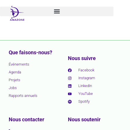
Aller
au
contenu
Que faisons-nous?
Nous suivre
Événements
Facebook
Agenda
Instagram
Projets
LinkedIn
Jobs
YouTube
Rapports annuels
Spotify
Nous contacter
Nous soutenir