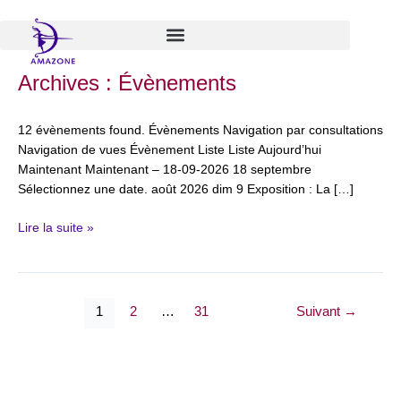
Aller
au
contenu
AWSA-
Archives :
Évènements
Be
fête
12 évènements found. Évènements Navigation par consultations
ses
Navigation de vues Évènement Liste Liste Aujourd’hui
20
Maintenant Maintenant – 18-09-2026 18 septembre
ans
Sélectionnez une date. août 2026 dim 9 Exposition : La […]
!
Lire la suite »
1
2
…
31
Suivant
→