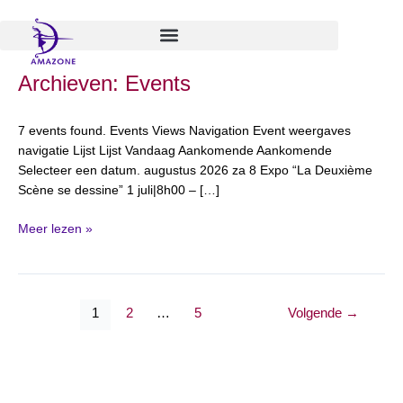
Spring
naar
de
inhoud
VISIBLE
Archieven:
Events
EXPO
(Natacha
7 events found. Events Views Navigation Event weergaves
de
navigatie Lijst Lijst Vandaag Aankomende Aankomende
Locht)
Selecteer een datum. augustus 2026 za 8 Expo “La Deuxième
Scène se dessine” 1 juli|8h00 – […]
Meer lezen »
1
2
…
5
Volgende
→