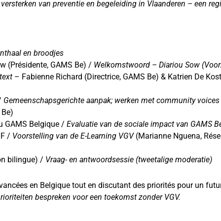
 versterken van preventie en begeleiding in Vlaanderen – een re
nthaal en broodjes
ow (Présidente, GAMS Be) /
Welkomstwoord – Diariou Sow (Voorz
text
– Fabienne Richard (Directrice, GAMS Be) & Katrien De Koste
/
Gemeenschapsgerichte aanpak; werken met community voices
 Be)
 du GAMS Belgique /
Evaluatie van de sociale impact van GAMS Be
GF /
Voorstelling van de E-Learning VGV
(Marianne Nguena, Rése
n bilingue) /
Vraag- en antwoordsessie (tweetalige moderatie)
vancées en Belgique tout en discutant des priorités pour un fu
prioriteiten bespreken voor een toekomst zonder VGV.