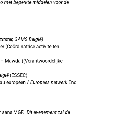
gio met beperkte middelen voor de
itster, GAMS België)
r (Coördinatrice activiteiten
– Mawda ((Verantwoordelijke
lgië
(ESSEC)
au européen /
Europees netwerk
End
tur sans MGF.
Dit evenement zal de