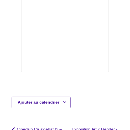
Ajouter au calendrier
Cinéclub Ça s'débat !? –
Exposition Art x Gender -