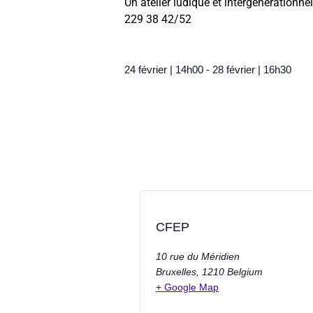
Un atelier ludique et intergénérationne
229 38 42/52
24 février
|
14h00
-
28 février
|
16h30
CFEP
10 rue du Méridien
Bruxelles
,
1210
Belgium
+ Google Map