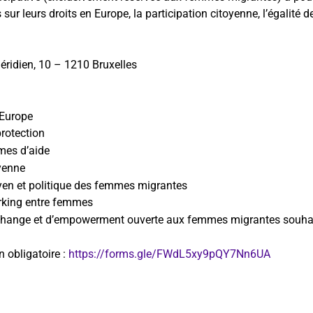
 leurs droits en Europe, la participation citoyenne, l’égalité de
ridien, 10 – 1210 Bruxelles
 Europe
protection
mes d’aide
oyenne
en et politique des femmes migrantes
rking entre femmes
change et d’empowerment ouverte aux femmes migrantes souhaita
n obligatoire :
https://forms.gle/FWdL5xy9pQY7Nn6UA