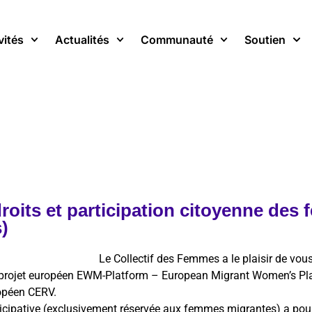
vités
Actualités
Communauté
Soutien
droits et participation citoyenne de
)
Le Collectif des Femmes a le plaisir de vous
 projet européen EWM-Platform – European Migrant Women’s Pla
opéen CERV.
ticipative (exclusivement réservée aux femmes migrantes) a pour 