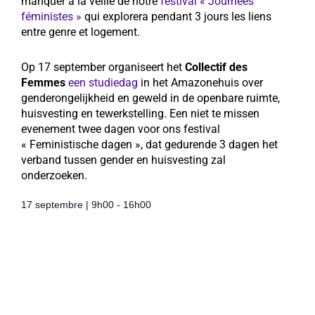
manquer à la veille de notre
festival «
Journées
féministes »
qui explorera pendant 3 jours les liens
entre genre et logement.
Op 17 september organiseert het
Collectif des
Femmes
een studiedag
in het Amazonehuis over
genderongelijkheid en geweld in de openbare ruimte,
huisvesting en tewerkstelling. Een niet te missen
evenement twee dagen voor ons
festival
« Feministische dagen »
, dat gedurende 3 dagen het
verband tussen gender en huisvesting zal
onderzoeken.
17 septembre
|
9h00
-
16h00