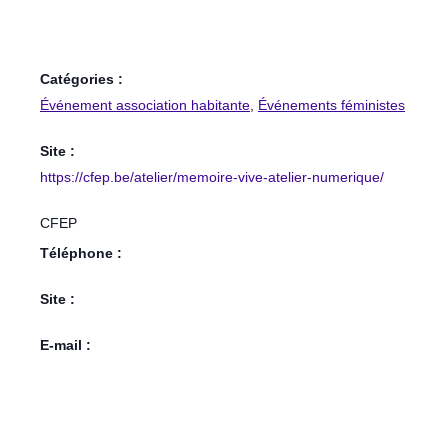
Catégories :
Événement association habitante
,
Événements féministes
Site :
https://cfep.be/atelier/memoire-vive-atelier-numerique/
CFEP
Téléphone :
Site :
E-mail :