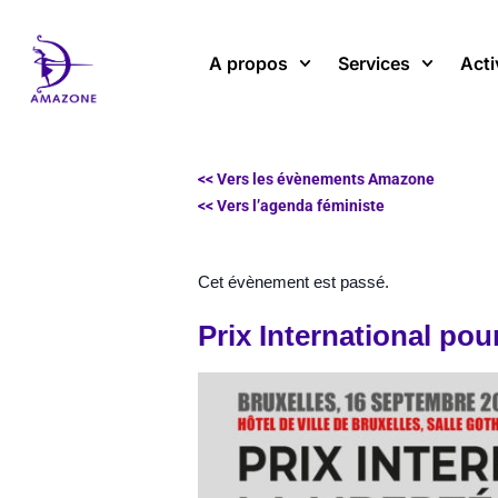
Aller
au
A propos
Services
Acti
contenu
<< Vers les évènements Amazone
<< Vers l’agenda féministe
Cet évènement est passé.
Prix International po