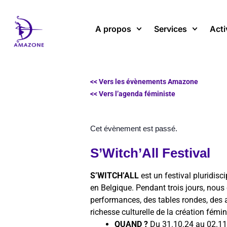
Aller
au
A propos
Services
Acti
contenu
<< Vers les évènements Amazone
<< Vers l’agenda féministe
Cet évènement est passé.
S’Witch’All Festival
S’WITCH’ALL
est un festival pluridisci
en Belgique. Pendant trois jours, nous
performances, des tables rondes, des a
richesse culturelle de la création fé
QUAND ?
Du 31.10.24 au 02.11