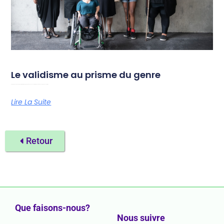
Le validisme au prisme du genre
Photo par Chona Kasinger pour le projet Disabled And Here. Du 18 au 19 septembre 2026, Amazone organise son festival
Lire La Suite
Retour
Que faisons-nous?
Nous suivre