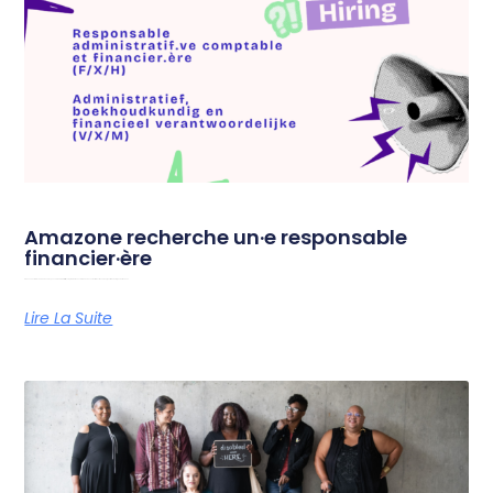
Amazone recherche un·e responsable
financier·ère
Amazone est à la recherche d’un·e responsable administratif·ve, comptable et financier·ère afin de soutenir le fonctionnement quotidien de l’organisation. Vous
Lire La Suite