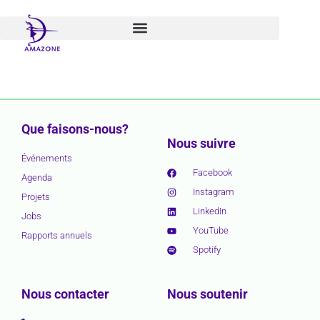
Aller
au
contenu
Que faisons-nous?
Nous suivre
Événements
Facebook
Agenda
Instagram
Projets
LinkedIn
Jobs
YouTube
Rapports annuels
Spotify
Nous contacter
Nous soutenir