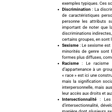
exemples typiques. Ces sc
Discrimination
: La discri
de caractéristiques pers
personne les attributs s
important de noter que la 
discriminations indirectes
certains groupes, en sont 
Sexisme
: Le sexisme est 
minorités de genre sont l
formes plus diffuses, com
Racisme
: Le racisme e
d’appartenance à un group
« race » est ici une const
mais la signification soci
interpersonnelle, mais aus
leur accès aux droits et a
Intersectionnalité
: Les d
d’intersectionnalité, dév
manière dont plusieurs axe