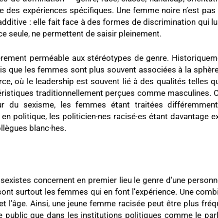
ire des expériences spécifiques. Une femme noire n’est p
itive : elle fait face à des formes de discrimination qui lu
race seule, ne permettent de saisir pleinement.
ièrement perméable aux stéréotypes de genre. Historiquemen
is que les femmes sont plus souvent associées à la sphère 
e, où le leadership est souvent lié à des qualités telles que
éristiques traditionnellement perçues comme masculines. 
r du sexisme, les femmes étant traitées différemme
n politique, les politicien·nes racisé·es étant davantage 
ollègues blanc·hes.
sexistes concernent en premier lieu le genre d’une person
sont surtout les femmes qui en font l’expérience. Une comb
 et l’âge. Ainsi, une jeune femme racisée peut être plus f
ce public que dans les institutions politiques comme le pa