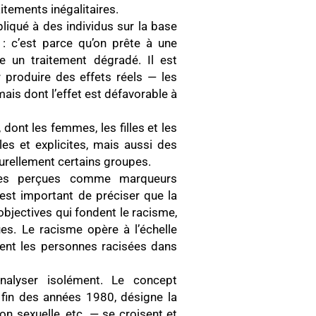
tements inégalitaires.
pliqué à des individus sur la base
: c’est parce qu’on prête à une
e un traitement dégradé. Il est
r produire des effets réels — les
ais dont l’effet est défavorable à
dont les femmes, les filles et les
les et explicites, mais aussi des
urellement certains groupes.
ques perçues comme marqueurs
est important de préciser que la
objectives qui fondent le racisme,
ues. Le racisme opère à l’échelle
ement les personnes racisées dans
nalyser isolément. Le concept
a fin des années 1980, désigne la
n sexuelle, etc. — se croisent et