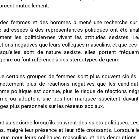
forcent mutuellement.
lité des femmes et des hommes a mené une recherche sur
ne adressées à des représentant·es politiques ont été anal
nt les politicien·nes vivent les attitudes sexistes. L
tions négatives que leurs collègues masculins, et que ces 
squ’elles sont de nature sexiste, elles portent fréque
 genre ou font référence à des stéréotypes de genre.
ue certains groupes de femmes sont plus souvent ciblés 
nettement plus de réactions négatives que les candidates
mme politique est connue, plus le risque de réactions nég
irmé ou adoptent une position marquée suscitent davan
ges plus personnels sur les réseaux sociaux.
t au sexisme lorsqu’ils couvrent des sujets politiques. Le
s, malgré leur présence et leur rôle croissants. Lorsqu’ell
 que pour leurs collègues masculins, et des descriptions