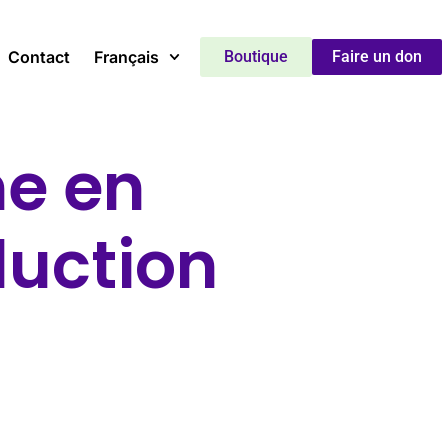
Contact
Français
Boutique
Faire un don
me en
duction