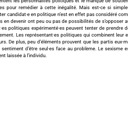
ntent les personnalités politiques et le manque de soutien
s pour remédier à cette inégalité. Mais est-ce si simple ?
orter candidat·e en politique n’est en effet pas considéré co
es en devenir ont peu ou pas de possibilités de s’opposer 
nt·es politiques expérimenté·es peuvent tenter de prendre 
rlement. Les représentant·es politiques qui combinent leur
urs. De plus, peu d’éléments prouvent que les partis eux-m
e sentiment d’être seul·es face au problème. Le sexisme e
t laissée à l’individu.