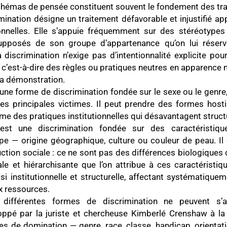
hémas de pensée constituent souvent le fondement des trai
mination désigne un traitement défavorable et injustifié ap
onnelles. Elle s’appuie fréquemment sur des stéréotypes 
upposés de son groupe d’appartenance qu’on lui réserv
discrimination n’exige pas d’intentionnalité explicite pou
, c’est-à-dire des règles ou pratiques neutres en apparence m
la démonstration.
une forme de discrimination fondée sur le sexe ou le genre, 
es principales victimes. Il peut prendre des formes hosti
me des pratiques institutionnelles qui désavantagent struct
st une discrimination fondée sur des caractéristi
e — origine géographique, culture ou couleur de peau. Il 
ruction sociale : ce ne sont pas des différences biologiques 
ale et hiérarchisante que l’on attribue à ces caractéristiq
si institutionnelle et structurelle, affectant systématiqu
ux ressources.
ifférentes formes de discrimination ne peuvent s’a
eloppé par la juriste et chercheuse Kimberlé Crenshaw à l
s de domination — genre, race, classe, handicap, orientatio