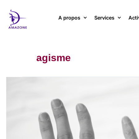
Aller
au
A propos
Services
Acti
contenu
agisme
L’âgisme
:
la
discrimination
fondée
sur
l’âge