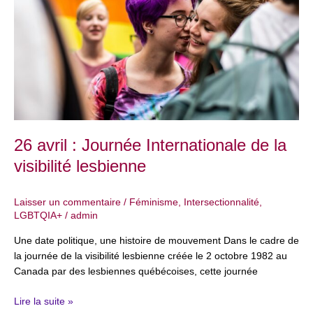
Journée
Internationale
de
la
visibilité
lesbienne
26 avril : Journée Internationale de la
visibilité lesbienne
Laisser un commentaire
/
Féminisme
,
Intersectionnalité
,
LGBTQIA+
/
admin
Une date politique, une histoire de mouvement Dans le cadre de
la journée de la visibilité lesbienne créée le 2 octobre 1982 au
Canada par des lesbiennes québécoises, cette journée
Lire la suite »