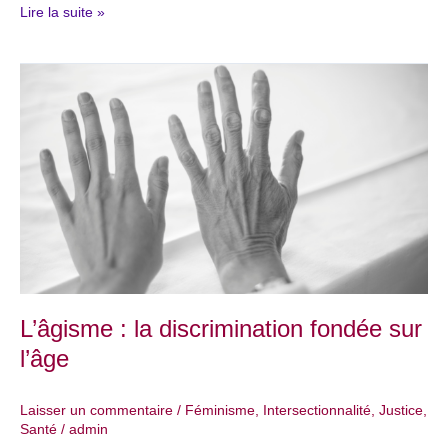
Lire la suite »
L’âgisme
:
la
discrimination
fondée
sur
l’âge
L’âgisme : la discrimination fondée sur
l’âge
Laisser un commentaire
/
Féminisme
,
Intersectionnalité
,
Justice
,
Santé
/
admin