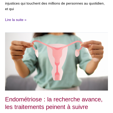
injustices qui touchent des millions de personnes au quotidien,
et qui
Lire la suite »
Endométriose
:
la
recherche
avance,
les
traitements
peinent
à
suivre
Endométriose : la recherche avance,
les traitements peinent à suivre