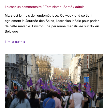
Laisser un commentaire
/
Féminisme
,
Santé
/
admin
Mars est le mois de l’endométriose. Ce week-end se tient
également la Journée des Soins, l’occasion idéale pour parler
de cette maladie. Environ une personne menstruée sur dix en
Belgique
Lire la suite »
8
mars
2026
:
que
faire
pour
la
Journée
internationale