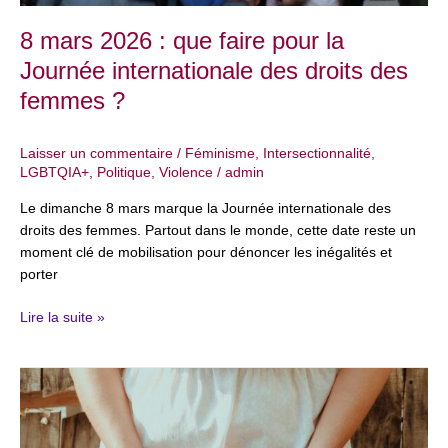
des
droits
8 mars 2026 : que faire pour la
des
Journée internationale des droits des
femmes
?
femmes ?
Laisser un commentaire
/
Féminisme
,
Intersectionnalité
,
LGBTQIA+
,
Politique
,
Violence
/
admin
Le dimanche 8 mars marque la Journée internationale des
droits des femmes. Partout dans le monde, cette date reste un
moment clé de mobilisation pour dénoncer les inégalités et
porter
Lire la suite »
6
février
–
Journée