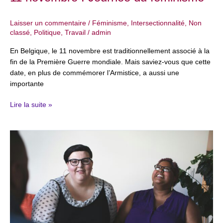
Laisser un commentaire
/
Féminisme
,
Intersectionnalité
,
Non
classé
,
Politique
,
Travail
/
admin
En Belgique, le 11 novembre est traditionnellement associé à la
fin de la Première Guerre mondiale. Mais saviez-vous que cette
date, en plus de commémorer l’Armistice, a aussi une
importante
Lire la suite »
Grossophobie
:
ce
que
nos
corps
révèlent
des
injustices