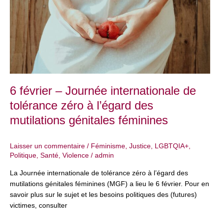
internationale
de
tolérance
zéro
à
l’égard
des
mutilations
6 février – Journée internationale de
génitales
tolérance zéro à l’égard des
féminines
mutilations génitales féminines
Laisser un commentaire
/
Féminisme
,
Justice
,
LGBTQIA+
,
Politique
,
Santé
,
Violence
/
admin
La Journée internationale de tolérance zéro à l’égard des
mutilations génitales féminines (MGF) a lieu le 6 février. Pour en
savoir plus sur le sujet et les besoins politiques des (futures)
victimes, consulter