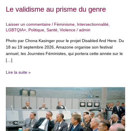
Le validisme au prisme du genre
Laisser un commentaire
/
Féminisme
,
Intersectionnalité
,
LGBTQIA+
,
Politique
,
Santé
,
Violence
/
admin
Photo par Chona Kasinger pour le projet Disabled And Here. Du
18 au 19 septembre 2026, Amazone organise son festival
annuel, les Journées Féministes, qui portera cette année sur le
[…]
Lire la suite »
Sexisme
et
racisme
en
politique
:
une