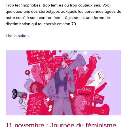
Trop technophobes, trop lent·es ou trop coûteux·ses. Voici
quelques-uns des stéréotypes auxquels les personnes âgées de
notre société sont confrontées. L’âgisme est une forme de
discrimination qui toucherait environ 70
Lire la suite »
11
novembre
:
Journée
du
féminisme
11 novembre : Journée du féminisme