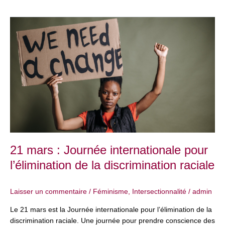
21
mars
:
Journée
internationale
pour
l’élimination
de
la
discrimination
raciale
21 mars : Journée internationale pour
l’élimination de la discrimination raciale
Laisser un commentaire
/
Féminisme
,
Intersectionnalité
/
admin
Le 21 mars est la Journée internationale pour l’élimination de la
discrimination raciale. Une journée pour prendre conscience des