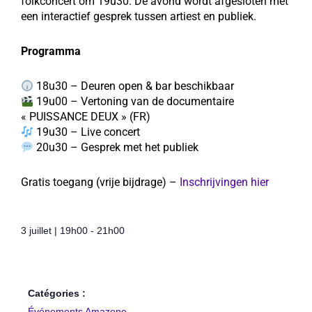
folkconcert om 19u30. De avond wordt afgesloten met
een interactief gesprek tussen artiest en publiek.
Programma
18u30 – Deuren open & bar beschikbaar
19u00 – Vertoning van de documentaire
« PUISSANCE DEUX » (FR)
19u30 – Live concert
20u30 – Gesprek met het publiek
Gratis toegang (vrije bijdrage) –
Inschrijvingen hier
3 juillet
|
19h00
-
21h00
Catégories :
Événements Amazone