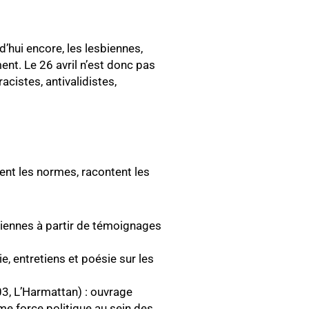
rd’hui encore, les lesbiennes,
ent. Le 26 avril n’est donc pas
acistes, antivalidistes,
nent les normes, racontent les
sbiennes à partir de témoignages
e, entretiens et poésie sur les
03, L’Harmattan) : ouvrage
e force politique au sein des