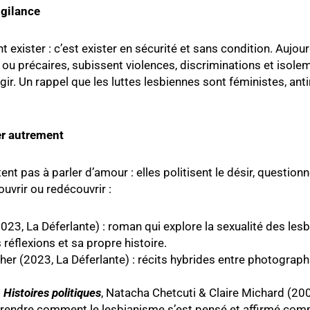
vigilance
t exister : c’est exister en sécurité et sans condition. Aujou
ou précaires, subissent violences, discriminations et isolem
gir. Un rappel que les luttes lesbiennes sont féministes, antir
er autrement
nt pas à parler d’amour : elles politisent le désir, question
uvrir ou redécouvrir :
(2023, La Déferlante) : roman qui explore la sexualité des le
 réflexions et sa propre histoire.
her (2023, La Déferlante) : récits hybrides entre photographi
Histoires politiques
, Natacha Chetcuti & Claire Michard (20
endre comment le lesbianisme s’est pensé et affirmé comm