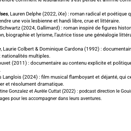
ises
, Lauren Delphe (2022, iXe) : roman radical et poétique q
dre une voix lesbienne et handi libre, crue et littéraire.
 Schwartz (2024, Gallimard) : roman inspiré de figures histo
on, biographie et lyrisme, l’autrice tisse une généalogie litté
e
, Laurie Colbert & Dominique Cardona (1992) : documentair
 nationalités multiples.
Jouvet (2011) : documentaire au contenu explicite et politiq
.
is Langlois (2024) : film musical flamboyant et déjanté, qui
eer et résolument dramatique.
tine Gonzalez et Aurèle Cuttat (2022) : podcast direction le Gouini
agages pour les accompagner dans leurs aventures.