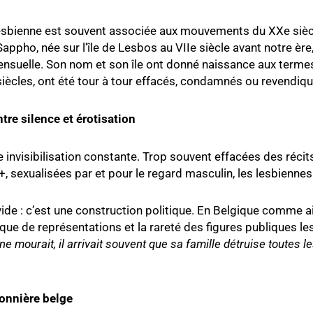
esbienne est souvent associée aux mouvements du XXe siècle 
appho, née sur l’île de Lesbos au VIIe siècle avant notre ère
suelle. Son nom et son île ont donné naissance aux termes «
 siècles, ont été tour à tour effacés, condamnés ou revendiqu
entre silence et érotisation
une invisibilisation constante. Trop souvent effacées des réc
, sexualisées par et pour le regard masculin, les lesbiennes 
de : c’est une construction politique. En Belgique comme aille
que de représentations et la rareté des figures publiques le
e mourait, il arrivait souvent que sa famille détruise toutes
onnière belge