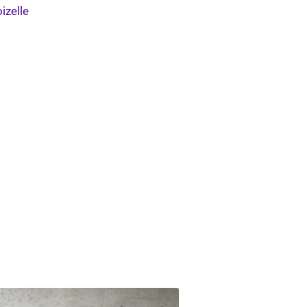
izelle
s