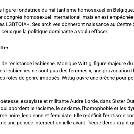
 figure fondatrice du militantisme homosexuel en Belgique. 
er congrès homosexuel international, mais en est empêchée p
ttes LGBTQIA+. Ses archives donneront naissance au Centre S
ceux que la politique dominante a voulu effacer.
tter
e de résistance lesbienne. Monique Wittig, figure majeure du
es lesbiennes ne sont pas des femmes », une provocation t
 les rôles de genre imposés, Wittig ouvre une brèche pour pe
a poétesse, essayiste et militante Audre Lorde, dans Sister 
 qui abordent le racisme, le sexisme, l’homophobie et les d
e noire, lesbienne et féministe. Elle redéfinit l’érotisme 
e une pensée intersectionnelle avant l’heure démontrant que