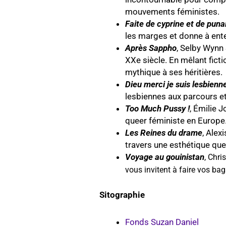
mouvements féministes.
Faite de cyprine et de puna
les marges et donne à enten
Après Sappho
, Selby Wynn
XXe siècle. En mêlant ficti
mythique à ses héritières.
Dieu merci je suis lesbienn
lesbiennes aux parcours et
Too Much Pussy !
, Émilie 
queer féministe en Europe
Les Reines du drame
, Alex
travers une esthétique qu
Voyage au gouinistan
,
Chris
vous invitent à faire vos b
Sitographie
Fonds Suzan Daniel