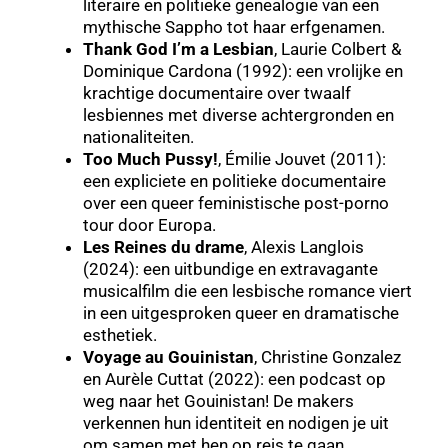
literaire en politieke genealogie van een
mythische Sappho tot haar erfgenamen.
Thank God I’m a Lesbian
, Laurie Colbert &
Dominique Cardona (1992): een vrolijke en
krachtige documentaire over twaalf
lesbiennes met diverse achtergronden en
nationaliteiten.
Too Much Pussy!
, Émilie Jouvet (2011):
een expliciete en politieke documentaire
over een queer feministische post-porno
tour door Europa.
Les Reines du drame
, Alexis Langlois
(2024): een uitbundige en extravagante
musicalfilm die een lesbische romance viert
in een uitgesproken queer en dramatische
esthetiek.
Voyage au Gouinistan
, Christine Gonzalez
en Aurèle Cuttat (2022): een podcast op
weg naar het Gouinistan! De makers
verkennen hun identiteit en nodigen je uit
om samen met hen op reis te gaan.