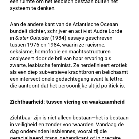
een ruimte om het lesbisch bestaan buiten het
systeem te denken.
Aan de andere kant van de Atlantische Oceaan
bundelt dichter, schrijver en activist Audre Lorde
in
Sister Outsider
(1984) essays geschreven
tussen 1976 en 1984, waarin ze racisme,
seksisme, homofobie en machtsstructuren
analyseert door de bril van haar ervaring als
zwarte, lesbische feminist. Ze herdefinieert erotiek
als een diep subversieve krachtbron en belichaamt
een intersectionele gedachtegang avant la lettre,
die aantoont dat het persoonlijke altijd politiek is.
Zichtbaarheid: tussen viering en waakzaamheid
Zichtbaar zijn is niet alleen bestaan—het is bestaan
in veiligheid en zonder voorwaarden. Vandaag de
dag ondervinden lesbiennes, vooral zij die
geracialiseerd, trans, gehandicapt of in precaire