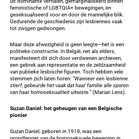
uit dominante verhalen, gemarginaliseerd binnen
feministische of LGBTQIA+ bewegingen, en
geseksualiseerd voor en door de mannelijke blik.
Gedurende de geschiedenis zijn lesbiennes vaak
tot zwijgen gedwongen.
Maar deze afwezigheid is geen leegte—het is een
politieke constructie. In België, net als elders,
manifesteert dit zich door verdwenen archieven,
een gebrek aan representatie en de zeldzaamheid
van publieke lesbische figuren. Toch hebben vele
stemmen zich laten horen:
“Wanneer een lesbienne
stierf, gebeurde het vaak dat haar familie alle sporen
van haar homoseksualiteit uitwiste.”
(
Marian Lens).
Suzan Daniel: het geheugen van een Belgische
pionier
Suzan Daniel, geboren in 1918, was een
grondlegger van de homoseksuele beweging in