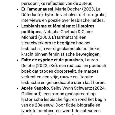
persoonlijke reflecties van de auteur.
Et l’amour aussi
, Marie Docher (2023, La
Déferlante): hybride verhalen met fotografie,
interviews en poëzie over lesbische liefdes.
Lesbianisme et féminisme: Histoires
politiques
, Natacha Chetcuti & Claire
Michard (2003, L’Harmattan): een
sleutelwerk om te begrijpen hoe het
lesbisch zijn werd geclaimd als politieke
kracht binnen feministische bewegingen.
Faite de cyprine et de punaises
, Lauren
Delphe (2022, iXe): een radicaal en poëtisch
boek dat taboes doorbreekt, de marges
verkent en een vrije, rauwe en literaire
lesbische en gehandicapte stem laat horen.
Après Sappho
, Selby Wynn Schwartz (2024,
Gallimard): een roman geïnspireerd op
historische lesbische figuren rond het begin
van de 20e eeuw. Door fictie, biografie en
lyriek te combineren, weeft de auteur een