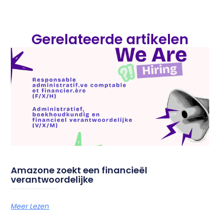
Gerelateerde artikelen
Amazone zoekt een financieël
verantwoordelijke
Amazone is op zoek naar een administratief, boekhoudkundig en financieel verantwoordelijke om onze dagelijkse werking te ondersteunen. Droom jij van
Meer Lezen