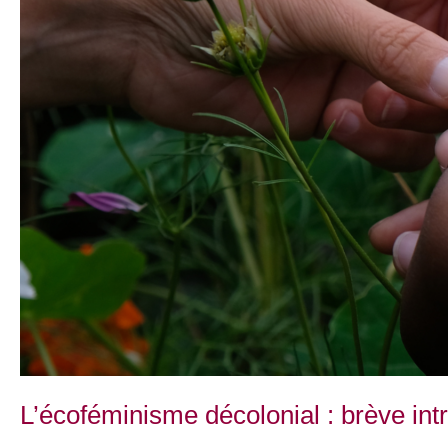
L’écoféminisme décolonial : brève int