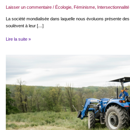
Laisser un commentaire
/
Écologie
,
Féminisme
,
Intersectionnalité
La société mondialisée dans laquelle nous évoluons présente des 
soulèvent à leur […]
Lire la suite »
15
octobre
:
Journée
internationale
des
femmes
rurales