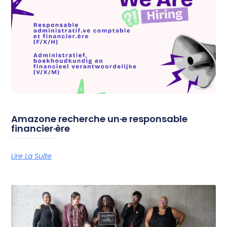
Amazone recherche un·e responsable
financier·ère
Amazone est à la recherche d’un·e responsable administratif·ve, comptable et financier·ère afin de soutenir le fonctionnement quotidien de l’organisation. Vous
Lire La Suite