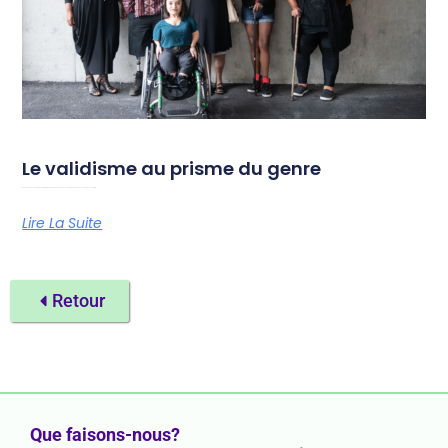
Le validisme au prisme du genre
Photo par Chona Kasinger pour le projet Disabled And Here. Du 18 au 19 septembre 2026, Amazone organise son festival
Lire La Suite
Retour
Que faisons-nous?