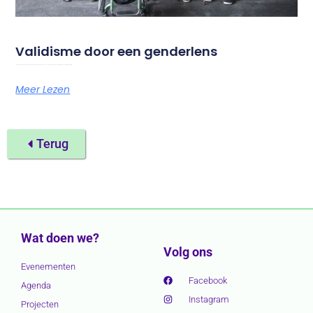
Validisme door een genderlens
Foto door Chona Kasinger voor het Disabled and Here-project Op 18 en 19 september 2026 organiseert Amazone haar jaarlijkse festival
Meer Lezen
Terug
Wat doen we?
Volg ons
Evenementen
Facebook
Agenda
Instagram
Projecten