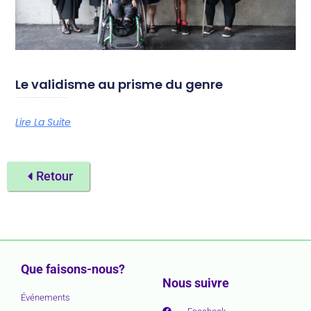
Le validisme au prisme du genre
Photo par Chona Kasinger pour le projet Disabled And Here. Du 18 au 19 septembre 2026, Amazone organise son festival
Lire La Suite
Retour
Que faisons-nous?
Nous suivre
Événements