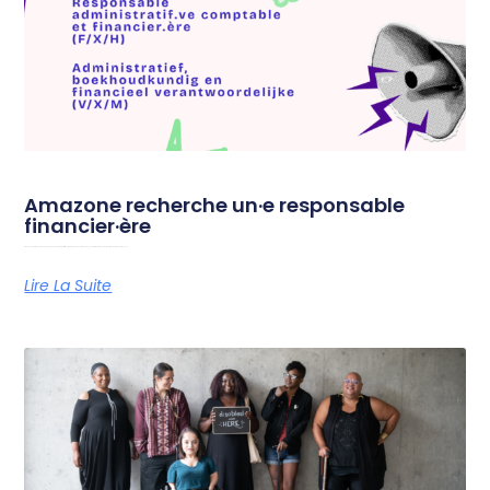
Amazone recherche un·e responsable
financier·ère
Amazone est à la recherche d’un·e responsable administratif·ve, comptable et financier·ère afin de soutenir le fonctionnement quotidien de l’organisation. Vous
Lire La Suite