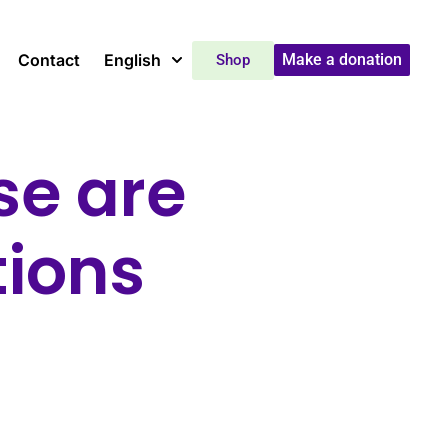
Contact
English
Make a donation
Shop
se are
tions