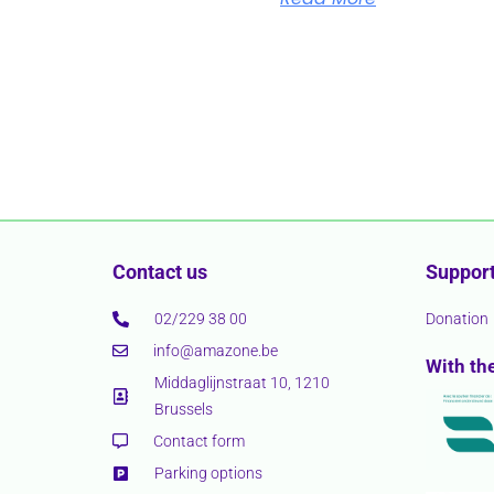
Contact us
Support
02/229 38 00
Donation
info@amazone.be
With th
Middaglijnstraat 10, 1210
Brussels
Contact form
Parking options