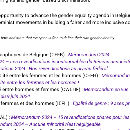
opportunity to advance the gender equality agenda in Belgi
eminist movements in building a fairer and more inclusive so
 term and state that everyone is free to define their own gender identity.
cophones de Belgique (CFFB) :
Mémorandum 2024
– Les revendications incontournables du Réseau associatif
ions 2024 : Nos revendications au niveau fédéral
égalité entre les femmes et les hommes (CEFH) :
Mémorandum 
alité entre les femmes et les hommes !
lité entre hommes et femmes (CWEHF) :
Mémorandum en vue de
du 9 juin 2024
des femmes et des hommes (IEFH) :
Égalité de genre :
9 axes pr
CAL)
:
Mémorandum 2024 – 15 revendications phares pour les 
n
dum 2024 – Aucune minorité n’est négligeable