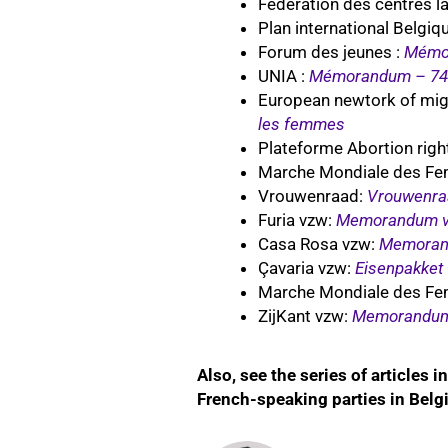
Fédération des centres la
Plan international Belgiqu
Forum des jeunes :
Mémor
UNIA :
Mémorandum – 74 p
European newtork of mi
les femmes
Plateforme Abortion righ
Marche Mondiale des Fe
Vrouwenraad:
Vrouwenra
Furia vzw
:
Memorandum ve
Casa Rosa vzw:
Memorand
Çavaria vzw:
Eisenpakket 
Marche Mondiale des Fe
ZijKant vzw:
Memorandum 
Also, see the series of articles i
French-speaking parties in Bel