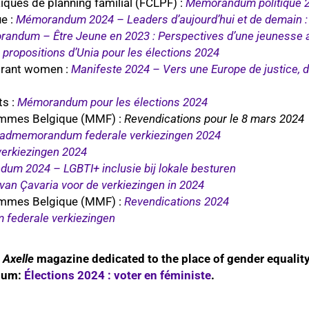
ïques de planning familial (FCLPF) :
Mémorandum politique 
e :
Mémorandum 2024 – Leaders d’aujourd’hui et de demain : la
andum – Être Jeune en 2023 : Perspectives d’une jeunesse 
ropositions d’Unia pour les élections 2024
grant women :
Manifeste 2024 – Vers une Europe de justice, d’
ts :
Mémorandum pour les élections 2024
mmes Belgique (MMF) :
Revendications pour le 8 mars 2024
admemorandum federale verkiezingen 2024
rkiezingen 2024
um 2024 – LGBTI+ inclusie bij lokale besturen
van Çavaria voor de verkiezingen in 2024
mmes Belgique (MMF) :
Revendications 2024
federale verkiezingen
n
Axelle
magazine dedicated to the place of gender equality
gium:
Élections 2024 : voter en féministe
.