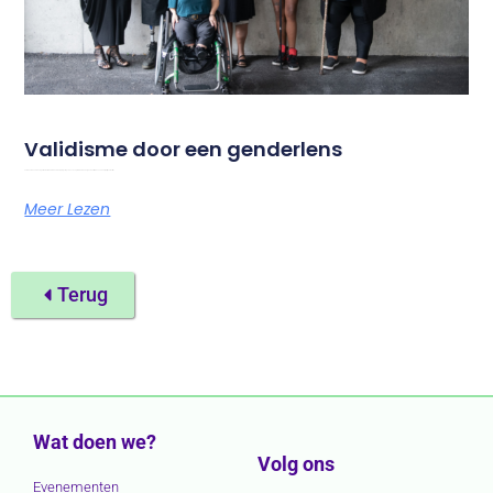
Validisme door een genderlens
Foto door Chona Kasinger voor het Disabled and Here-project Op 18 en 19 september 2026 organiseert Amazone haar jaarlijkse festival
Meer Lezen
Terug
Wat doen we?
Volg ons
Evenementen