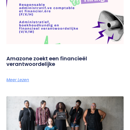
Amazone zoekt een financieël
verantwoordelijke
Amazone is op zoek naar een administratief, boekhoudkundig en financieel verantwoordelijke om onze dagelijkse werking te ondersteunen. Droom jij van
Meer Lezen