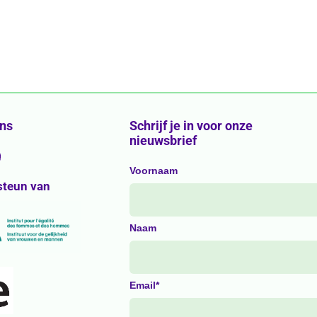
ons
Schrijf je in voor onze
nieuwsbrief
g
Voornaam
steun van
Naam
Email*