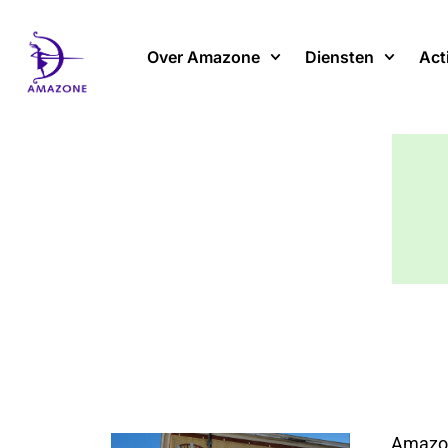
Spring
naar
Over Amazone
Diensten
Act
de
inhoud
Amazone