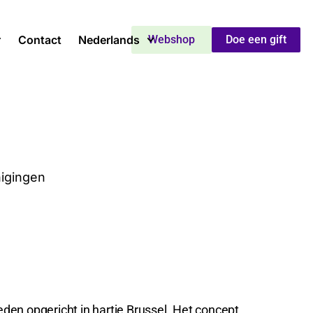
Contact
Nederlands
Webshop
Doe een gift
nigingen
den opgericht in hartje Brussel. Het concept