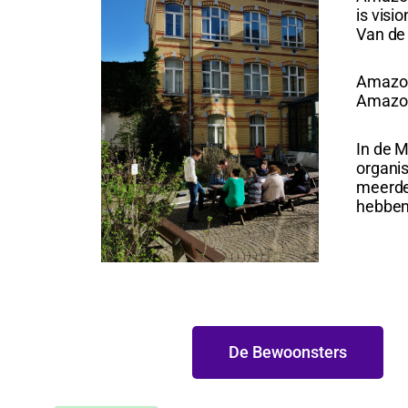
is visi
Van de 
Amazon
Amazon
In de M
organis
meerder
hebben
De Bewoonsters