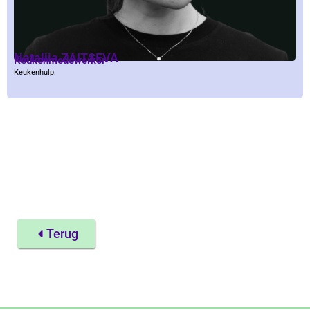
Nataliia ZAITSEVA
Keukenmedewerker
Keukenhulp.
Terug