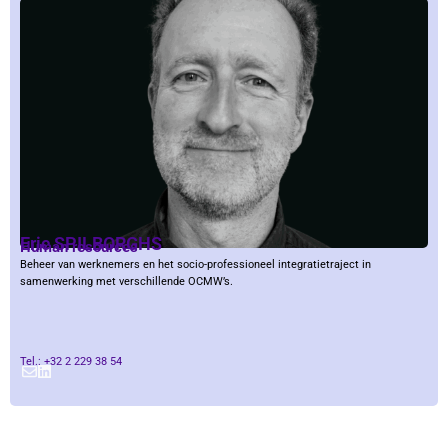
Eric SPILBORGHS
Human resources
Beheer van werknemers en het socio-professioneel integratietraject in
samenwerking met verschillende OCMW’s.
Tel.: +32 2 229 38 54