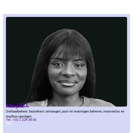
Mia SALL
Receptie
Onthaalbeheer: bezoekers ontvangen, post en leveringen beheren, reservaties en
mailbox opvolgen.
Tel.: +32 2 229 38 00