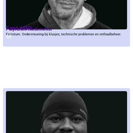
Farid AMRI
Polyvalent medewerker
Factotum. Ondersteuning bij klusjes, technische problemen en onthaalbeheer.