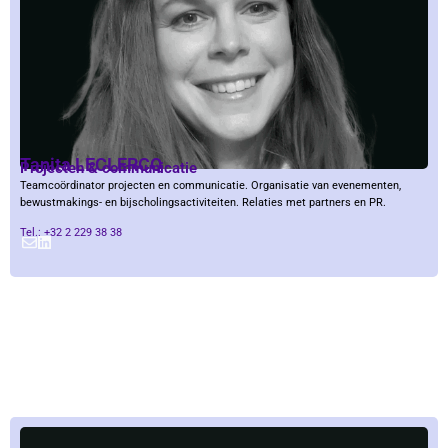
Tanita LECLERCQ
Projecten & communicatie
Teamcoördinator projecten en communicatie. Organisatie van evenementen,
bewustmakings- en bijscholingsactiviteiten. Relaties met partners en PR.
Tel.: +32 2 229 38 38