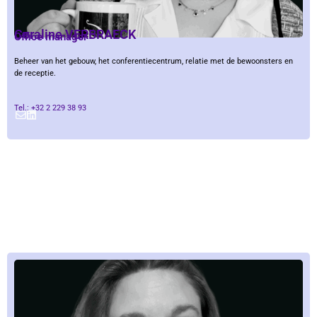
Coraline VERBRAECK
Office manager
Beheer van het gebouw, het conferentiecentrum, relatie met de bewoonsters en
de receptie.
Tel.: +32 2 229 38 93