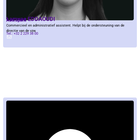
Lamyae EDDAOUDI
Assistent
Commercieel en administratief assistent. Helpt bij de ondersteuning van de
directie van de vzw.
Tel.: +32 2 229 38 00