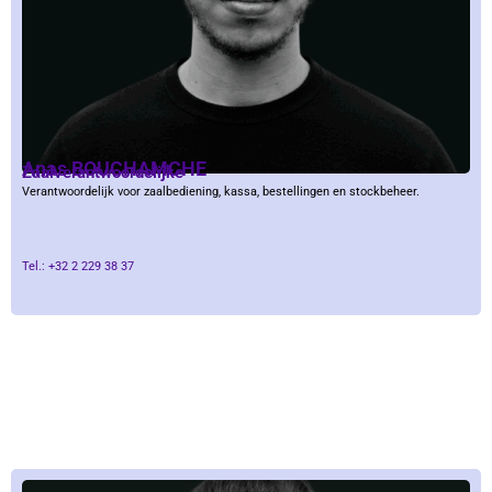
Anas BOUCHAMCHE
Zaalverantwoordelijke
Verantwoordelijk voor zaalbediening, kassa, bestellingen en stockbeheer.
Tel.: +32 2 229 38 37