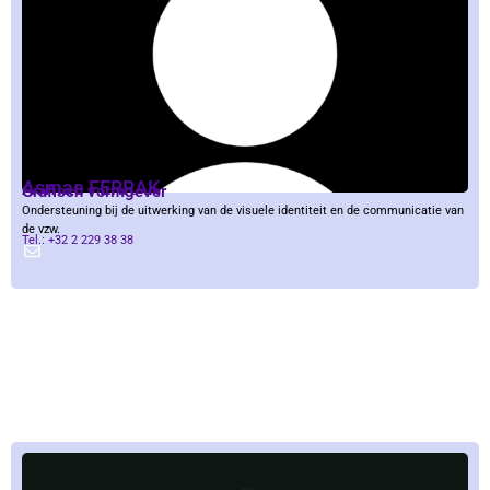
Asmae FERRAK
Grafisch vormgever
Ondersteuning bij de uitwerking van de visuele identiteit en de communicatie van
de vzw.
Tel.: +32 2 229 38 38