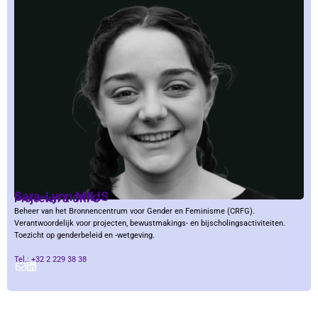
Sara-Lynn MILIS
Projecten & CRFG
Beheer van het Bronnencentrum voor Gender en Feminisme (CRFG).
Verantwoordelijk voor projecten, bewustmakings- en bijscholingsactiviteiten.
Toezicht op genderbeleid en -wetgeving.
Tel.: +32 2 229 38 38