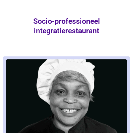
Socio-professioneel
integratierestaurant