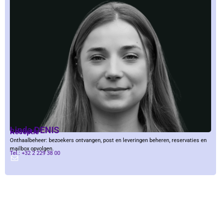
Linda DENIS
Receptie
Onthaalbeheer: bezoekers ontvangen, post en leveringen beheren, reservaties en
mailbox opvolgen.
Tel.: +32 2 229 38 00