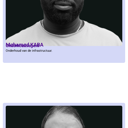
Mohamed KABA
Onderhoudsagent
Onderhoud van de infrastructuur.