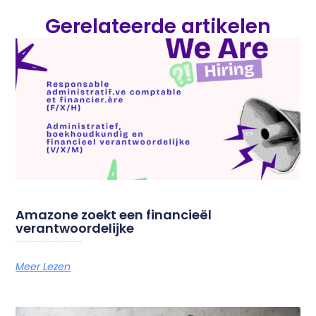
Gerelateerde artikelen
Amazone zoekt een financieël
verantwoordelijke
Amazone is op zoek naar een administratief, boekhoudkundig en financieel verantwoordelijke om onze dagelijkse werking te ondersteunen. Droom jij van
Meer Lezen