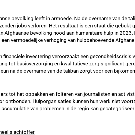
nse bevolking leeft in armoede. Na de overname van de tal
enden jobs verloren. Het resultaat is een staat die gebukt
an Afghaanse bevolking nood aan humanitaire hulp in 2023.
 met een vermoedelijke verhoging van hulpbehoevende Afghane
 financiële investering veroorzaakt een gezondheidscrisis v
ng tot basisverzorging en kwalitatieve zorg significant ger
steun na de overname van de taliban zorgt voor een bijkome
ers tot het oppakken en folteren van journalisten en activiste
tor ontbonden. Hulporganisaties kunnen hun werk niet voortz
 accumulatie van problemen in de regio kan gecategoriseer
eel slachtoffer