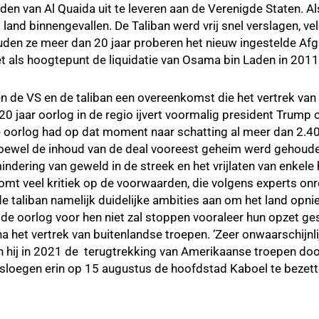
en van Al Quaida uit te leveren aan de Verenigde Staten. Al
land binnengevallen. De Taliban werd vrij snel verslagen, vel
ouden ze meer dan 20 jaar proberen het nieuw ingestelde A
t als hoogtepunt de liquidatie van Osama bin Laden in 2011
 de VS en de taliban een overeenkomst die het vertrek van
 20 jaar oorlog in de regio ijvert voormalig president Trum
De oorlog had op dat moment naar schatting al meer dan 2.
Hoewel de inhoud van de deal vooreest geheim werd gehoude
indering van geweld in de streek en het vrijlaten van enkel
mt veel kritiek op de voorwaarden, die volgens experts onre
de taliban namelijk duidelijke ambities aan om het land opn
de oorlog voor hen niet zal stoppen vooraleer hun opzet ges
a het vertrek van buitenlandse troepen. ‘Zeer onwaarschijnli
en hij in 2021 de terugtrekking van Amerikaanse troepen doo
 sloegen erin op 15 augustus de hoofdstad Kaboel te bezett