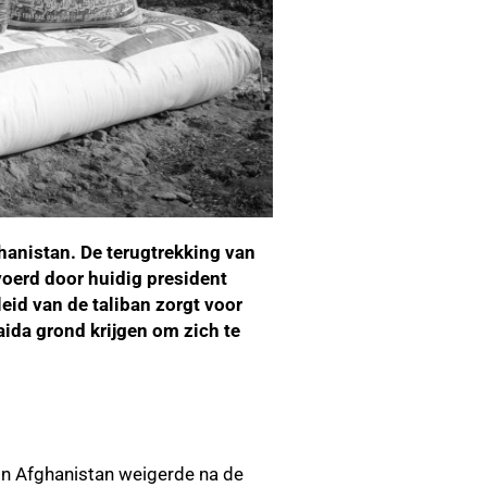
hanistan. De terugtrekking van
oerd door huidig president
leid van de taliban zorgt voor
aida grond krijgen om zich te
 in Afghanistan weigerde na de