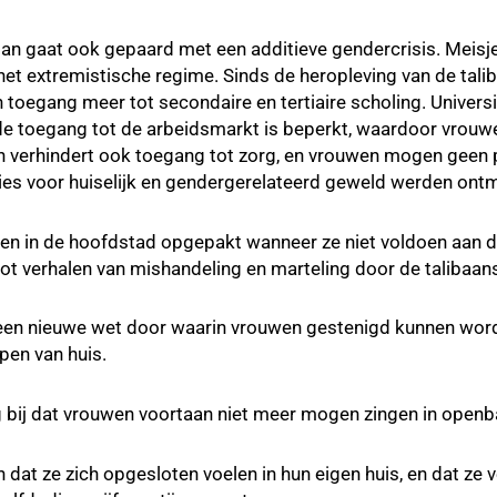
stan gaat ook gepaard met een additieve gendercrisis. Meisj
 het extremistische regime. Sinds de heropleving van de ta
oegang meer tot secondaire en tertiaire scholing. Univers
de toegang tot de arbeidsmarkt is beperkt, waardoor vrouw
an verhindert ook toegang tot zorg, en vrouwen mogen geen
ties voor huiselijk en gendergerelateerd geweld werden ontma
en in de hoofdstad opgepakt wanneer ze niet voldoen aan d
tot verhalen van mishandeling en marteling door de talibaan
 een nieuwe wet door waarin vrouwen gestenigd kunnen word
pen van huis.
bij dat vrouwen voortaan niet meer mogen zingen in openba
at ze zich opgesloten voelen in hun eigen huis, en dat ze v