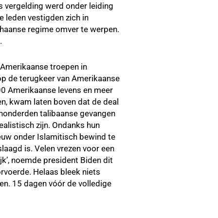
s vergelding werd onder leiding
e leden vestigden zich in
fghaanse regime omver te werpen.
.
 Amerikaanse troepen in
p op de terugkeer van Amerikaanse
400 Amerikaanse levens en meer
n, kwam laten boven dat de deal
e honderden talibaanse gevangen
alistisch zijn. Ondanks hun
ieuw onder Islamitisch bewind te
laagd is. Velen vrezen voor een
jk’, noemde president Biden dit
rvoerde. Helaas bleek niets
en. 15 dagen vóór de volledige