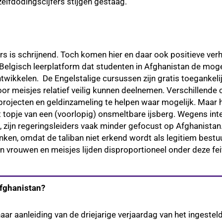
elfdodingscijfers stijgen gestaag.
s is schrijnend. Toch komen hier en daar ook positieve verh
lgisch leerplatform dat studenten in Afghanistan de mogeli
twikkelen. De Engelstalige cursussen zijn gratis toegankelij
oor meisjes relatief veilig kunnen deelnemen. Verschillende 
projecten en geldinzameling te helpen waar mogelijk. Maar h
et topje van een (voorlopig) onsmeltbare ijsberg. Wegens int
, zijn regeringsleiders vaak minder gefocust op Afghanistan.
ken, omdat de taliban niet erkend wordt als legitiem bestuurd
n vrouwen en meisjes lijden disproportioneel onder deze fei
Afghanistan?
ar aanleiding van de driejarige verjaardag van het ingestel