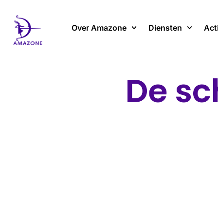
Spring
naar
Over Amazone
Diensten
Act
de
inhoud
De sc