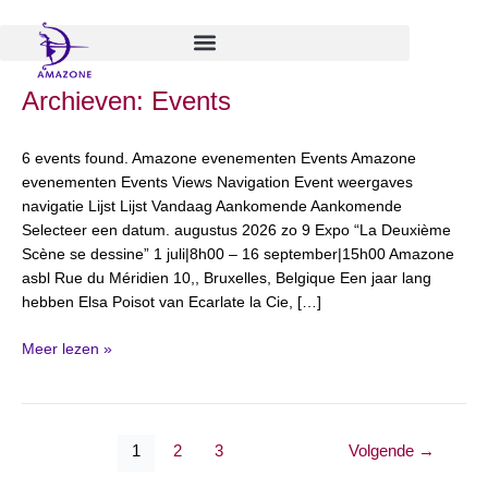
Spring
naar
de
inhoud
VISIBLE
Archieven:
Events
EXPO
(Natacha
6 events found. Amazone evenementen Events Amazone
de
evenementen Events Views Navigation Event weergaves
Locht)
navigatie Lijst Lijst Vandaag Aankomende Aankomende
Selecteer een datum. augustus 2026 zo 9 Expo “La Deuxième
Scène se dessine” 1 juli|8h00 – 16 september|15h00 Amazone
asbl Rue du Méridien 10,, Bruxelles, Belgique Een jaar lang
hebben Elsa Poisot van Ecarlate la Cie, […]
Meer lezen »
1
2
3
Volgende
→