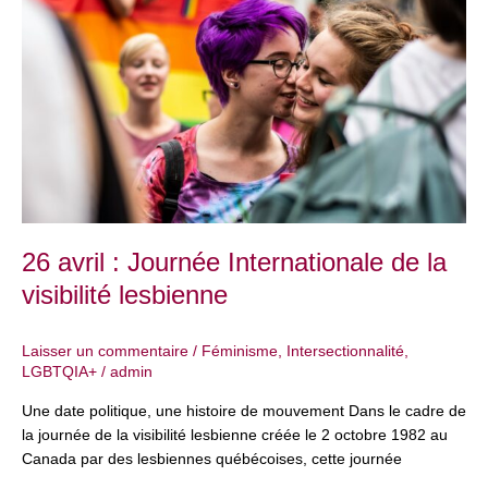
avril
:
Journée
Internationale
de
la
visibilité
lesbienne
26 avril : Journée Internationale de la
visibilité lesbienne
Laisser un commentaire
/
Féminisme
,
Intersectionnalité
,
LGBTQIA+
/
admin
Une date politique, une histoire de mouvement Dans le cadre de
la journée de la visibilité lesbienne créée le 2 octobre 1982 au
Canada par des lesbiennes québécoises, cette journée