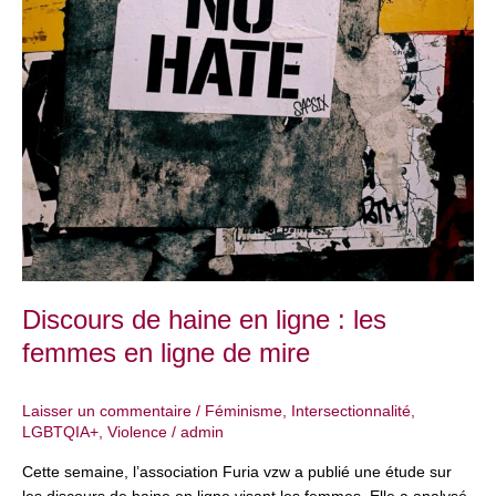
Discours de haine en ligne : les
femmes en ligne de mire
Laisser un commentaire
/
Féminisme
,
Intersectionnalité
,
LGBTQIA+
,
Violence
/
admin
Cette semaine, l’association Furia vzw a publié une étude sur