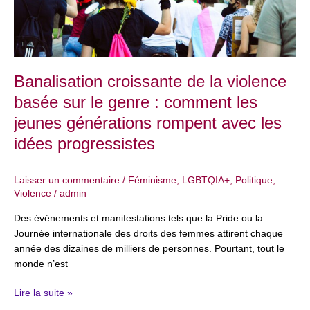
:
comment
les
jeunes
générations
Banalisation croissante de la violence
rompent
basée sur le genre : comment les
avec
jeunes générations rompent avec les
les
idées
idées progressistes
progressistes
Laisser un commentaire
/
Féminisme
,
LGBTQIA+
,
Politique
,
Violence
/
admin
Des événements et manifestations tels que la Pride ou la
Journée internationale des droits des femmes attirent chaque
année des dizaines de milliers de personnes. Pourtant, tout le
monde n’est
Lire la suite »