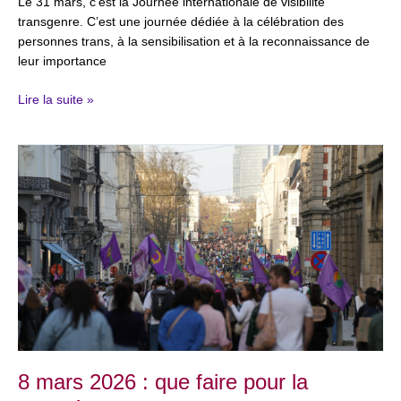
Le 31 mars, c’est la Journée internationale de visibilité
transgenre. C’est une journée dédiée à la célébration des
personnes trans, à la sensibilisation et à la reconnaissance de
leur importance
Lire la suite »
8
mars
2026
:
que
faire
pour
la
Journée
internationale
des
droits
8 mars 2026 : que faire pour la
des