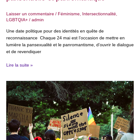
Laisser un commentaire
/
Féminisme
,
Intersectionnalité
,
LGBTQIA+
/
admin
Une date politique pour des identités en quête de
reconnaissance Chaque 24 mai est l’occasion de mettre en
lumière la pansexualité et le panromantisme, d’ouvrir le dialogue
et de revendiquer
Lire la suite »
Banalisation
croissante
de
la
violence
basée
sur
le
genre