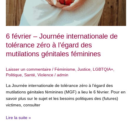
zéro
à
l’égard
des
mutilations
6 février – Journée internationale de
génitales
tolérance zéro à l’égard des
féminines
mutilations génitales féminines
Laisser un commentaire
/
Féminisme
,
Justice
,
LGBTQIA+
,
Politique
,
Santé
,
Violence
/
admin
La Journée internationale de tolérance zéro à l’égard des
mutilations génitales féminines (MGF) a lieu le 6 février. Pour en
savoir plus sur le sujet et les besoins politiques des (futures)
victimes, consulter
Lire la suite »