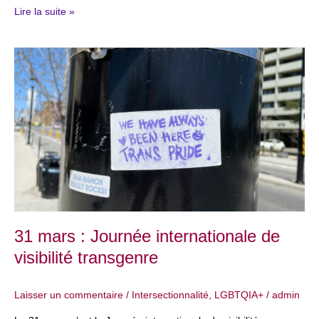
Lire la suite »
31
mars
:
Journée
internationale
de
visibilité
transgenre
31 mars : Journée internationale de
visibilité transgenre
Laisser un commentaire
/
Intersectionnalité
,
LGBTQIA+
/
admin