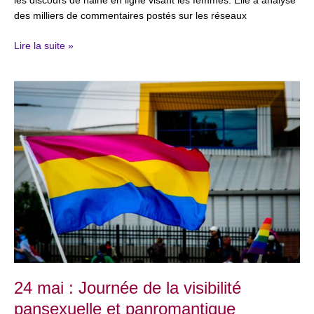
les discours de haine en ligne visant les femmes. Elle a analysé
des milliers de commentaires postés sur les réseaux
Lire la suite »
24
mai
:
Journée
de
la
visibilité
pansexuelle
et
panromantique
24 mai : Journée de la visibilité
pansexuelle et panromantique