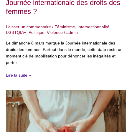
Journée internationale des droits des
femmes
?
femmes ?
Laisser un commentaire
/
Féminisme
,
Intersectionnalité
,
LGBTQIA+
,
Politique
,
Violence
/
admin
Le dimanche 8 mars marque la Journée internationale des
droits des femmes. Partout dans le monde, cette date reste un
moment clé de mobilisation pour dénoncer les inégalités et
porter
Lire la suite »
6
février
–
Journée
internationale
de
tolérance