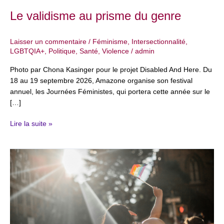
Le validisme au prisme du genre
Laisser un commentaire
/
Féminisme
,
Intersectionnalité
,
LGBTQIA+
,
Politique
,
Santé
,
Violence
/
admin
Photo par Chona Kasinger pour le projet Disabled And Here. Du
18 au 19 septembre 2026, Amazone organise son festival
annuel, les Journées Féministes, qui portera cette année sur le
[…]
Lire la suite »
Journée
internationale
contre
l’homophobie,
la
transphobie
et