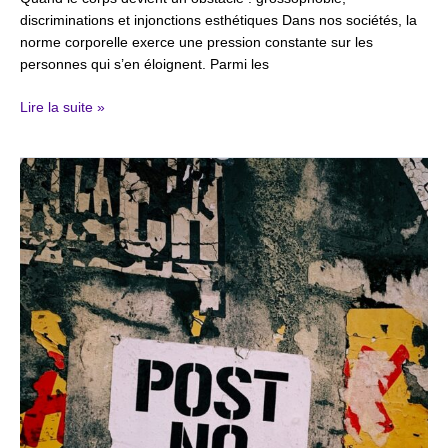
discriminations et injonctions esthétiques Dans nos sociétés, la
norme corporelle exerce une pression constante sur les
personnes qui s’en éloignent. Parmi les
Lire la suite »
Discours
de
haine
en
ligne
:
les
femmes
en
ligne
de
mire