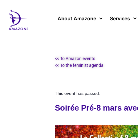
Skip
to
content
About Amazone
Services
<< To Amazon events
<< To the feminist agenda
This event has passed.
Soirée Pré-8 mars avec