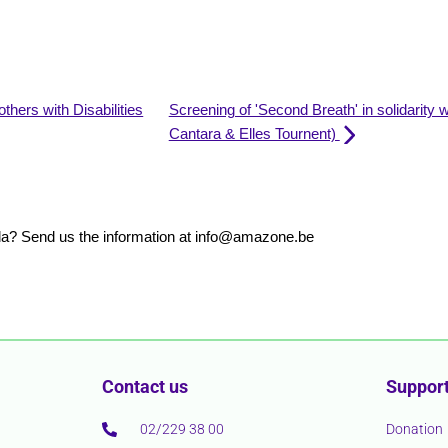
hers with Disabilities
Screening of 'Second Breath' in solidarity 
Cantara & Elles Tournent)
nda? Send us the information at info@amazone.be
Contact us
Support
02/229 38 00
Donation