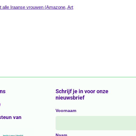
met alle Iraanse vrouwen (Amazone, Art
ons
Schrijf je in voor onze
nieuwsbrief
g
Voornaam
steun van
Naam