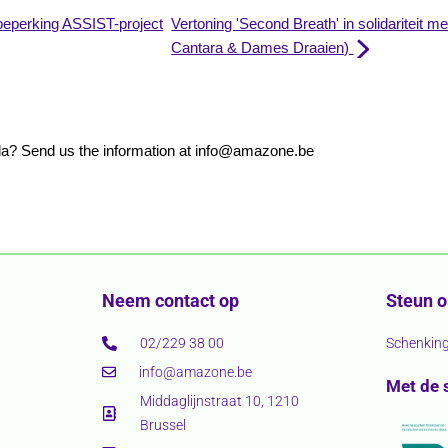
beperking ASSIST-project
Vertoning 'Second Breath' in solidariteit 
Cantara & Dames Draaien)
nda? Send us the information at info@amazone.be
Neem contact op
Steun 
02/229 38 00
Schenkin
info@amazone.be
Met de 
Middaglijnstraat 10, 1210
Brussel