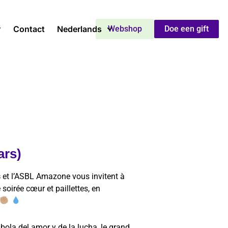
Contact
Nederlands
Webshop
Doe een gift
ars)
s
et l’ASBL Amazone vous invitent à
 soirée cœur et paillettes, en
ola del amor y de la lucha, le grand