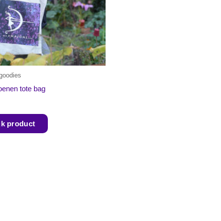
goodies
oenen tote bag
jk product