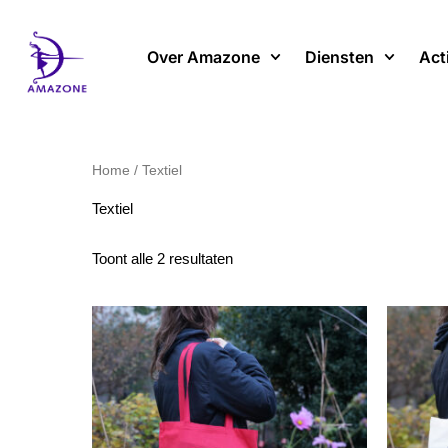
Spring
naar
Over Amazone
Diensten
Act
de
inhoud
Home
/ Textiel
Textiel
Toont alle 2 resultaten