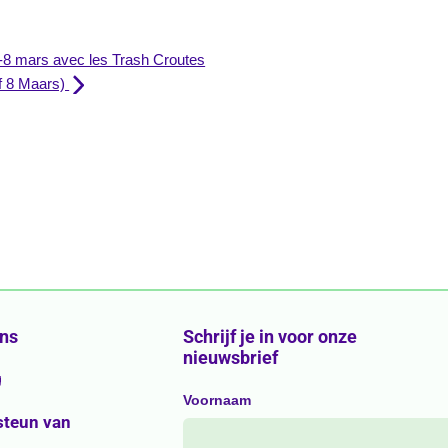
-8 mars avec les Trash Croutes
.f 8 Maars)
ons
Schrijf je in voor onze
nieuwsbrief
g
Voornaam
steun van