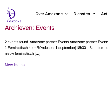
Spring
naar
Over Amazone
Diensten
Act
de
inhoud
Archieven:
Events
Feministische
zomerbar
(Le
2 events found. Amazone partner Events Amazone partner Events
Monde
1 Feministisch koor Révoluson! 1 september|18h30 – 8 september
selon
nieuw feministisch […]
les
femmes
Meer lezen »
&
Amazone)